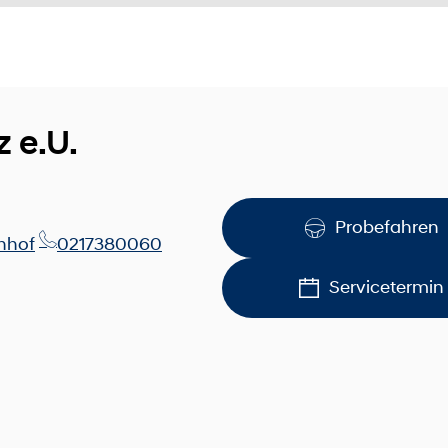
 e.U.
Probefahren
hhof
0217380060
Servicetermin