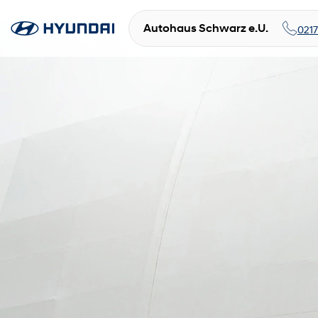
Autohaus Schwarz e.U.
021