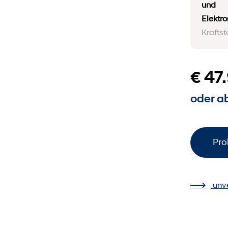
und
Elektr
Kraftst
€ 47
oder ab
Pro
unv