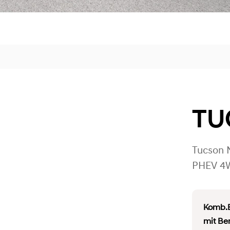
TU
Tucson 
PHEV 4
Komb.B
mit Be