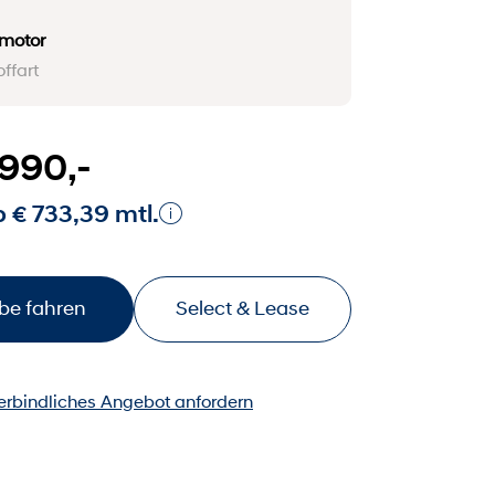
omotor
offart
.990,-
 € 733,39 mtl.
be fahren
Select & Lease
erbindliches Angebot anfordern