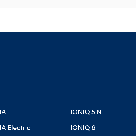
NA
IONIQ 5 N
A Electric
IONIQ 6