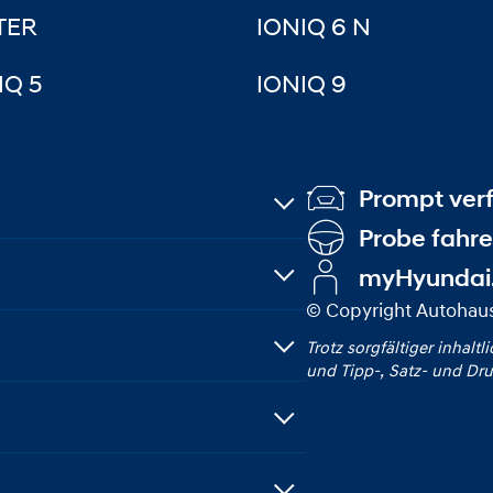
TER
IONIQ 6 N
IQ 5
IONIQ 9
Prompt ver
Probe fahr
myHyundai
© Copyright Autohaus
Trotz sorgfältiger inhaltl
und Tipp‑, Satz‑ und Dru