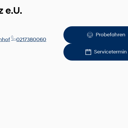
 e.U.
Probefahren
hhof
0217380060
Servicetermin