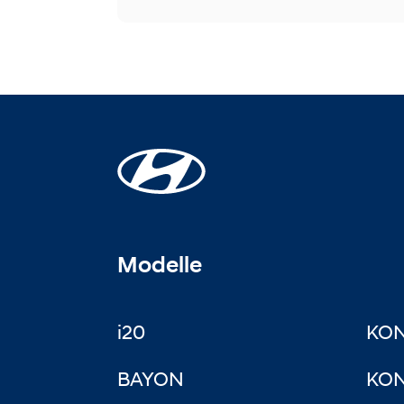
Modelle
i20
KO
BAYON
KON