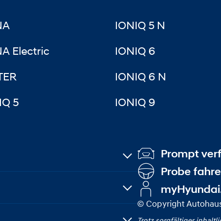
NA
IONIQ 5 N
A Electric
IONIQ 6
TER
IONIQ 6 N
IQ 5
IONIQ 9
Prompt ver
Probe fahr
myHyundai
© Copyright Autohaus