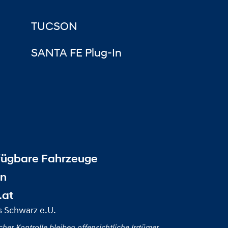
TUCSON
SANTA FE Plug-In
fügbare Fahrzeuge
en
.at
 Schwarz e.U.