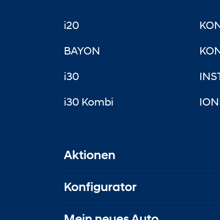
i20
KO
BAYON
KON
i30
INS
i30 Kombi
ION
Aktionen
Konfigurator
Mein neues Auto