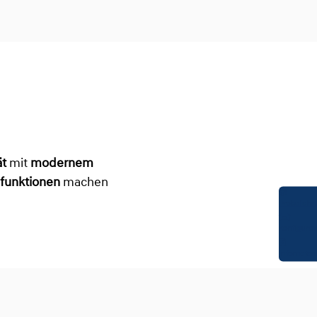
ät
mit
modernem
sfunktionen
machen
Probefahrt
Konfigurat
Infomateri