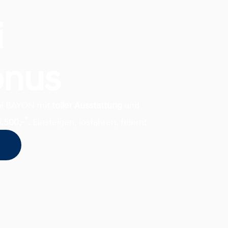
i
onus
dai BAYON mit
toller Ausstattung
und
*
5.500,-
.
Einsteigen, losfahren, feiern!