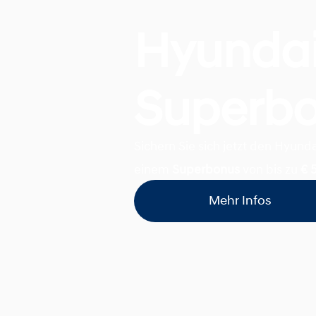
Hyunda
Superb
Sichern Sie sich jetzt den Hyun
einem
Superbonus
von bis zu
€ 
Mehr Infos