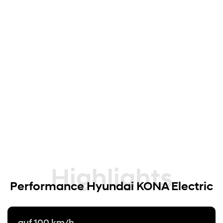
Highlights
Performance Hyundai KONA Electric
auf 100 km/h