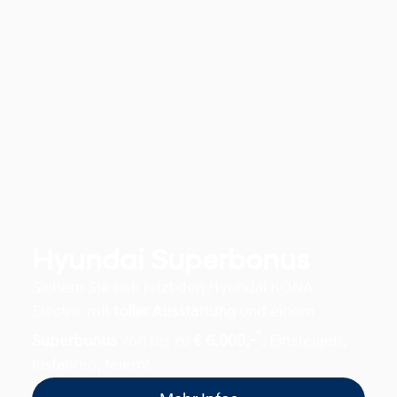
Hyundai Superbonus
Sichern Sie sich jetzt den Hyundai KONA
Electric mit
toller Ausstattung
und einem
*
Superbonus
von bis zu
€ 6.000,-
.
Einsteigen,
losfahren, feiern!