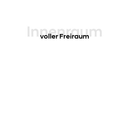
haben möchten.
Innenraum
voller Freiraum