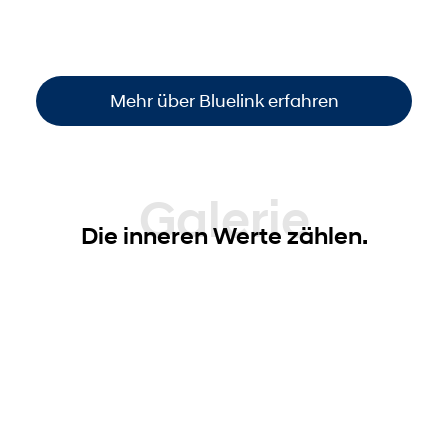
Funktionen steuern
. So sind Sie immer
informiert und haben die volle Kontrolle –
einfach, bequem und überall verfügbar
.
Mehr über Bluelink erfahren
Galerie
Die inneren Werte zählen.