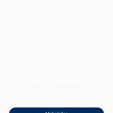
Hyundai Superbonus
Sichern Sie sich jetzt den Hyundai INSTER mit
toller Ausstattung
und einem
Superbonus
von
*
bis zu
€ 6.000,-
.
Einsteigen, losfahren, feiern!